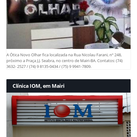
A Ótica Novo Olhar fica localizada na Rua Nicolau Farani, nº 248,
próximo a Praça J.J. Seabra, no centro de Mairi-BA. Contatos: (74)
3632- 2527 / (74) 9 8135-0434 / (75) 9 9941-7809.
Clínica IOM, em Mairi