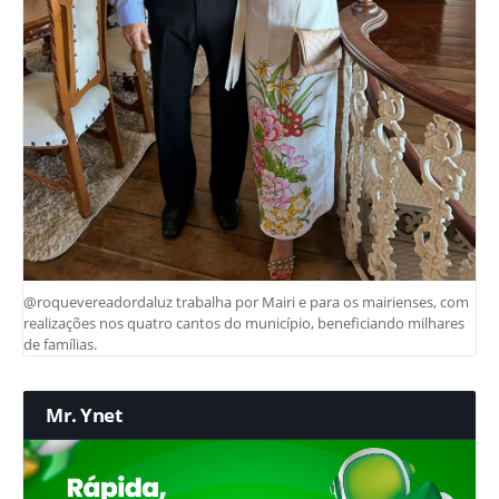
@roquevereadordaluz trabalha por Mairi e para os mairienses, com
realizações nos quatro cantos do município, beneficiando milhares
de famílias.
Mr. Ynet