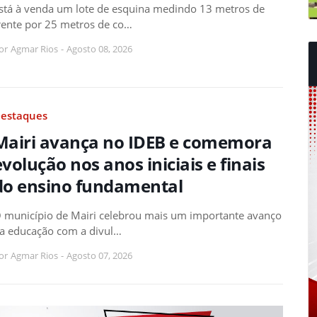
stá à venda um lote de esquina medindo 13 metros de
rente por 25 metros de co…
or
Agmar Rios
-
Agosto 08, 2026
estaques
Mairi avança no IDEB e comemora
evolução nos anos iniciais e finais
do ensino fundamental
 município de Mairi celebrou mais um importante avanço
a educação com a divul…
or
Agmar Rios
-
Agosto 07, 2026