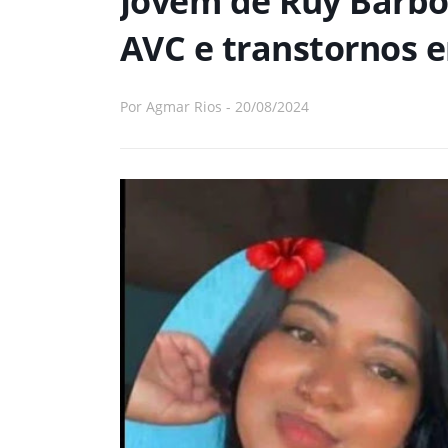
Jovem de Ruy Barbo
AVC e transtornos e
Por
Agmar Rios
-
20/08/2024