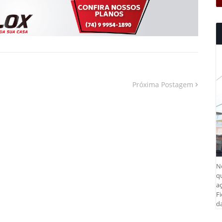
Próxima Postagem
N
q
aç
Fi
da