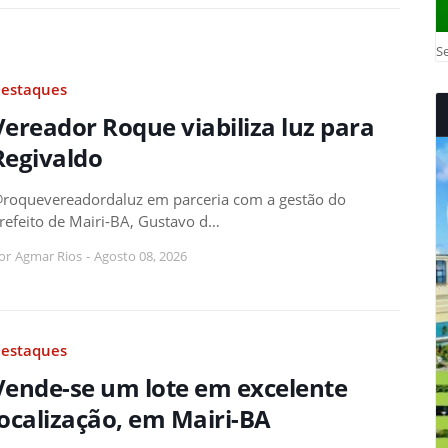
Se
estaques
Vereador Roque viabiliza luz para
Regivaldo
roquevereadordaluz em parceria com a gestão do
refeito de Mairi-BA, Gustavo d…
or
Agmar Rios
-
Agosto 08, 2026
estaques
Vende-se um lote em excelente
localização, em Mairi-BA