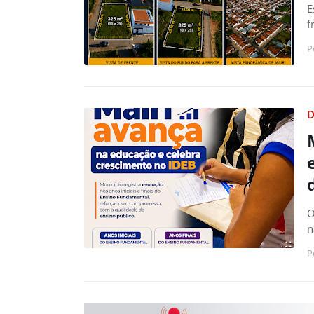
E
f
P
D
O
n
P