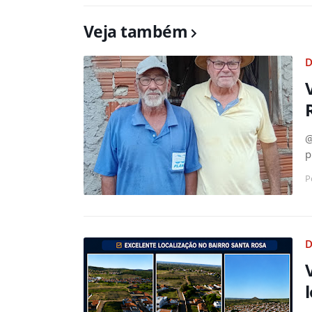
Veja também
D
@
p
P
D