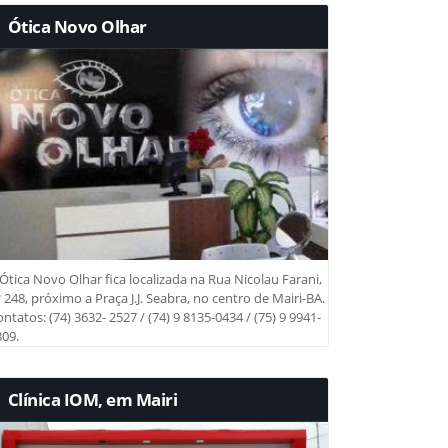
Ótica Novo Olhar
Ótica Novo Olhar fica localizada na Rua Nicolau Farani,
 248, próximo a Praça J.J. Seabra, no centro de Mairi-BA.
ntatos: (74) 3632- 2527 / (74) 9 8135-0434 / (75) 9 9941-
09.
Clínica IOM, em Mairi