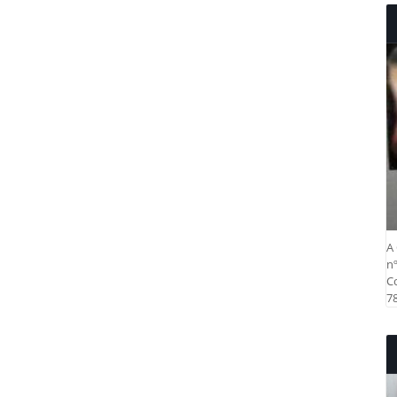
A 
nº
Co
78