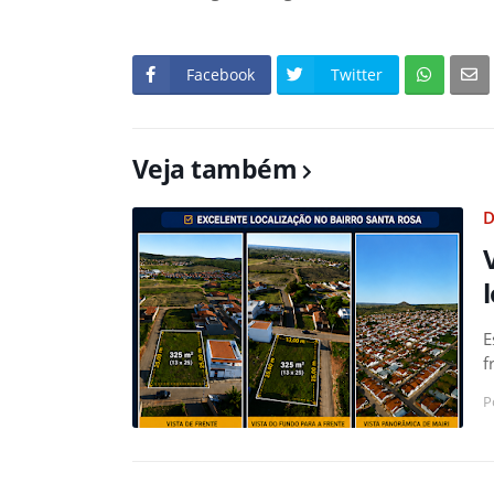
Facebook
Twitter
Veja também
D
E
f
P