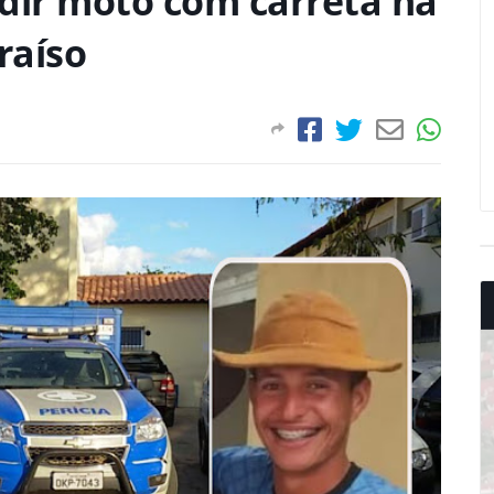
dir moto com carreta na
raíso