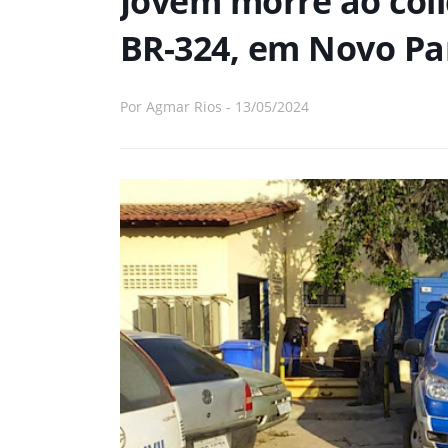
Jovem morre ao coli
BR-324, em Novo Pa
Por
Agmar Rios
-
13/05/2024