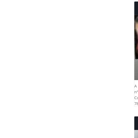
A 
nº
Co
78