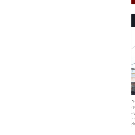
N
q
aç
Fi
da