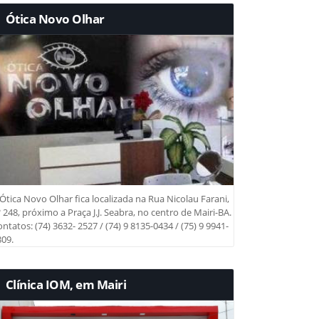
Ótica Novo Olhar
Ótica Novo Olhar fica localizada na Rua Nicolau Farani,
 248, próximo a Praça J.J. Seabra, no centro de Mairi-BA.
ntatos: (74) 3632- 2527 / (74) 9 8135-0434 / (75) 9 9941-
09.
Clínica IOM, em Mairi