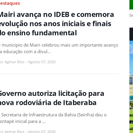
estaques
Mairi avança no IDEB e comemora
Se
evolução nos anos iniciais e finais
do ensino fundamental
 município de Mairi celebrou mais um importante avanço
a educação com a divul…
or
Agmar Rios
-
Agosto 07, 2026
Governo autoriza licitação para
nova rodoviária de Itaberaba
 Secretaria de Infraestrutura da Bahia (Seinfra) deu o
ontapé inicial para a …
or
Agmar Rios
-
Agosto 07, 2026