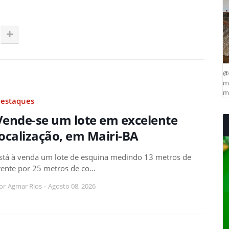
@
ma
mu
estaques
Vende-se um lote em excelente
localização, em Mairi-BA
stá à venda um lote de esquina medindo 13 metros de
rente por 25 metros de co…
or
Agmar Rios
-
Agosto 08, 2026