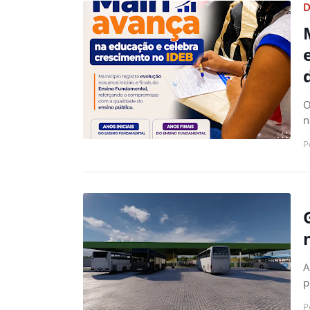
D
O
n
P
A
p
P