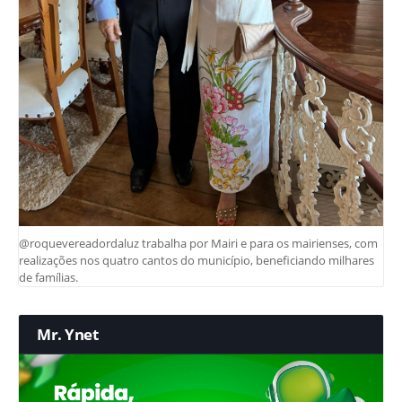
@roquevereadordaluz trabalha por Mairi e para os mairienses, com
realizações nos quatro cantos do município, beneficiando milhares
de famílias.
Mr. Ynet