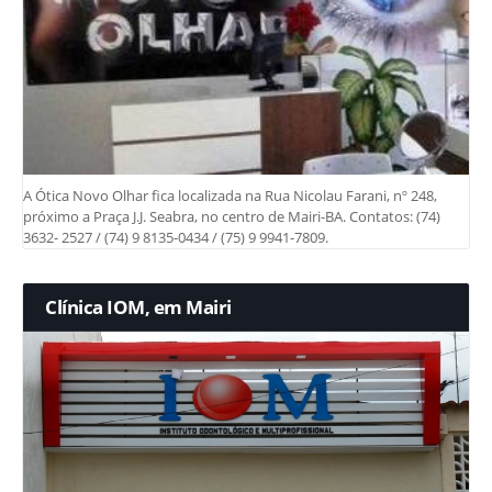
A Ótica Novo Olhar fica localizada na Rua Nicolau Farani, nº 248,
próximo a Praça J.J. Seabra, no centro de Mairi-BA. Contatos: (74)
3632- 2527 / (74) 9 8135-0434 / (75) 9 9941-7809.
Clínica IOM, em Mairi