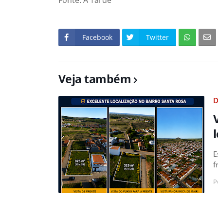
Fonte: A Tarde
Facebook
Twitter
Veja também
D
E
f
P