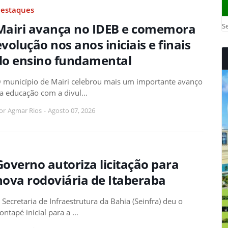
estaques
Mairi avança no IDEB e comemora
Se
evolução nos anos iniciais e finais
do ensino fundamental
 município de Mairi celebrou mais um importante avanço
a educação com a divul…
or
Agmar Rios
-
Agosto 07, 2026
Governo autoriza licitação para
nova rodoviária de Itaberaba
 Secretaria de Infraestrutura da Bahia (Seinfra) deu o
ontapé inicial para a …