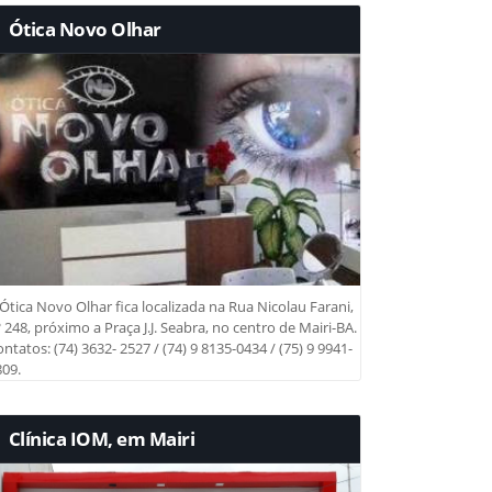
Ótica Novo Olhar
Ótica Novo Olhar fica localizada na Rua Nicolau Farani,
 248, próximo a Praça J.J. Seabra, no centro de Mairi-BA.
ntatos: (74) 3632- 2527 / (74) 9 8135-0434 / (75) 9 9941-
09.
Clínica IOM, em Mairi