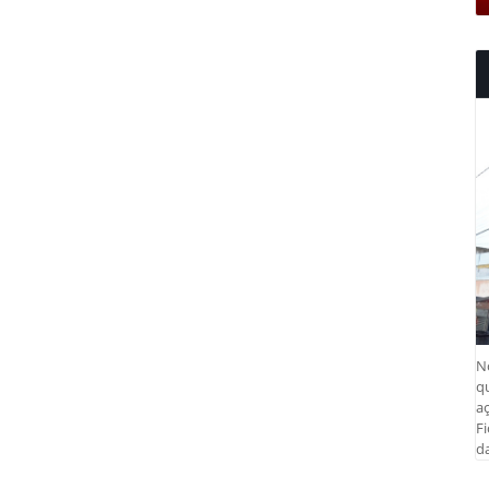
N
q
aç
Fi
da