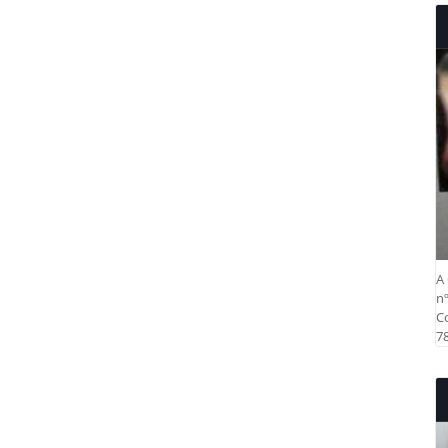
A 
nº
Co
78