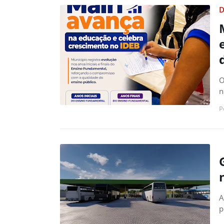
D
O
n
P
A
p