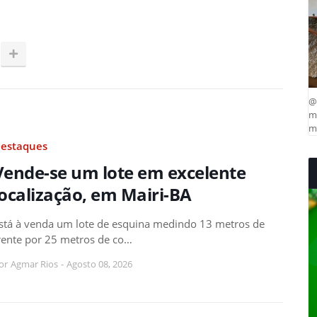
@
ma
mu
estaques
Vende-se um lote em excelente
localização, em Mairi-BA
stá à venda um lote de esquina medindo 13 metros de
rente por 25 metros de co…
or
Agmar Rios
-
Agosto 08, 2026