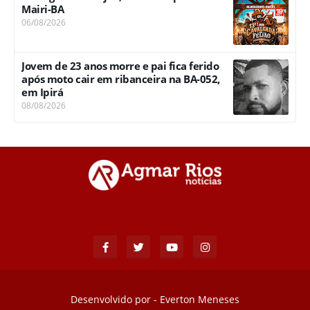
Mairi-BA
06/08/2026
Jovem de 23 anos morre e pai fica ferido
após moto cair em ribanceira na BA-052,
em Ipirá
08/08/2026
Desenvolvido por -
Everton Meneses