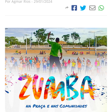
Por
Agmar Rios
-
29/01/2024