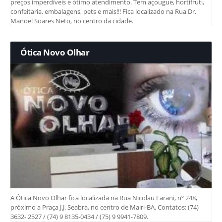
preços imperdíveis e ótimo atendimento. Tem açougue, hortifruti,
confeitaria, embalagens, pets e mais!!! Fica localizado na Rua Dr.
Manoel Soares Neto, no centro da cidade.
Ótica Novo Olhar
A Ótica Novo Olhar fica localizada na Rua Nicolau Farani, nº 248,
próximo a Praça J.J. Seabra, no centro de Mairi-BA. Contatos: (74)
3632- 2527 / (74) 9 8135-0434 / (75) 9 9941-7809.