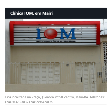
Clínica IOM, em Mairi
Fica localizada na Praça J.J.Seabra, nº 58, centro, Mairi-BA. Telefones:
(74) 3632-2303 / (74) 99964-9095.