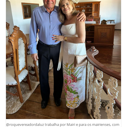
@roquevereadordaluz trabalha por Mairi e para os mairienses, com