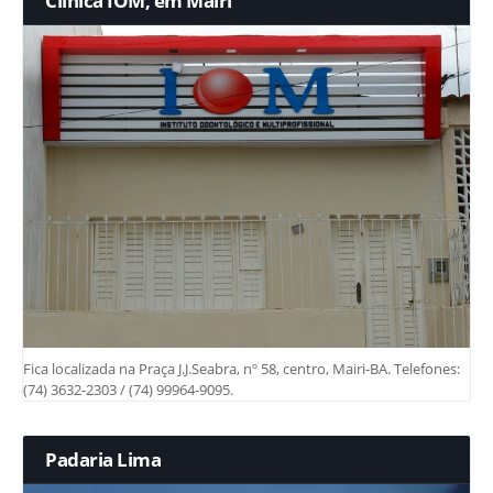
Clínica IOM, em Mairi
Fica localizada na Praça J.J.Seabra, nº 58, centro, Mairi-BA. Telefones:
(74) 3632-2303 / (74) 99964-9095.
Padaria Lima