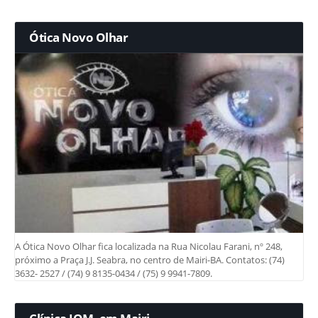
Ótica Novo Olhar
A Ótica Novo Olhar fica localizada na Rua Nicolau Farani, nº 248,
próximo a Praça J.J. Seabra, no centro de Mairi-BA. Contatos: (74)
3632- 2527 / (74) 9 8135-0434 / (75) 9 9941-7809.