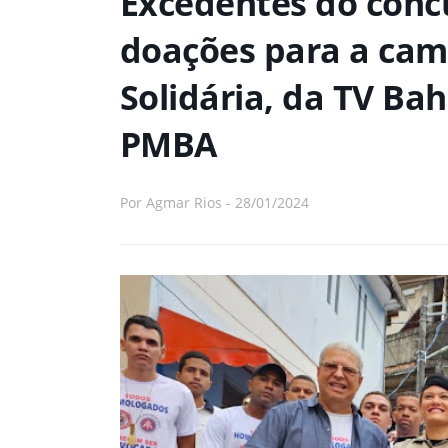
Excedentes do con
doações para a cam
Solidária, da TV Ba
PMBA
Por
Agmar Rios
-
28/01/2024