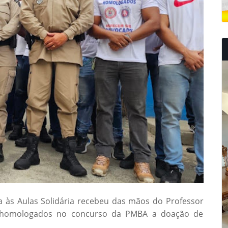
a às Aulas Solidária recebeu das mãos do Professor
m homologados no concurso da PMBA a doação de