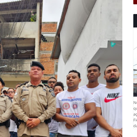
N
q
aç
Fi
da