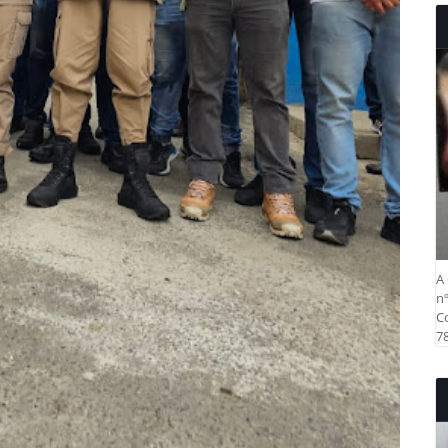
A 
nº
Co
78