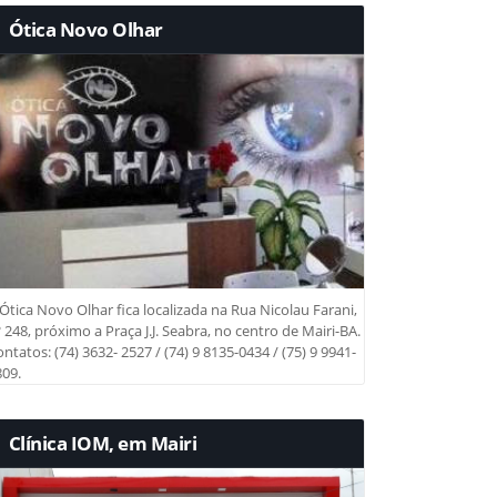
Ótica Novo Olhar
Ótica Novo Olhar fica localizada na Rua Nicolau Farani,
 248, próximo a Praça J.J. Seabra, no centro de Mairi-BA.
ntatos: (74) 3632- 2527 / (74) 9 8135-0434 / (75) 9 9941-
09.
Clínica IOM, em Mairi