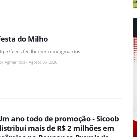
Festa do Milho
ttp://feeds.feedburner.com/agmarrios…
or
Agmar Rios
-
Agosto 06, 2026
Um ano todo de promoção - Sicoob
distribui mais de R$ 2 milhões em