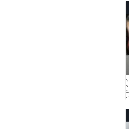
A 
nº
Co
78