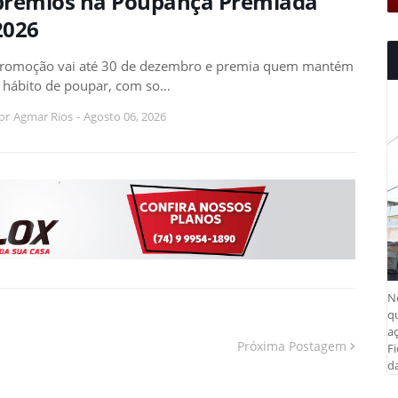
prêmios na Poupança Premiada
2026
romoção vai até 30 de dezembro e premia quem mantém
 hábito de poupar, com so…
or
Agmar Rios
-
Agosto 06, 2026
N
q
aç
Próxima Postagem
Fi
da