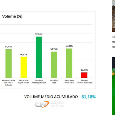
@
ma
mu