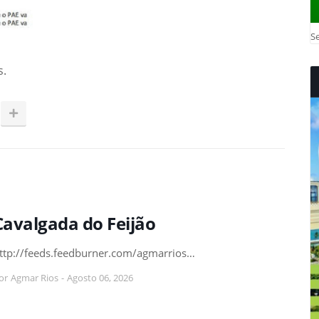
Se
s.
Cavalgada do Feijão
ttp://feeds.feedburner.com/agmarrios…
or
Agmar Rios
-
Agosto 06, 2026