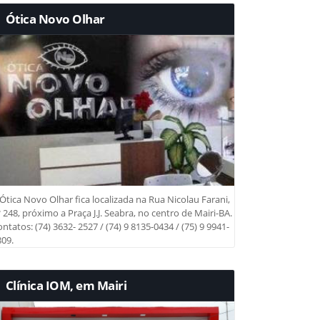
Ótica Novo Olhar
Ótica Novo Olhar fica localizada na Rua Nicolau Farani,
 248, próximo a Praça J.J. Seabra, no centro de Mairi-BA.
ntatos: (74) 3632- 2527 / (74) 9 8135-0434 / (75) 9 9941-
09.
Clínica IOM, em Mairi