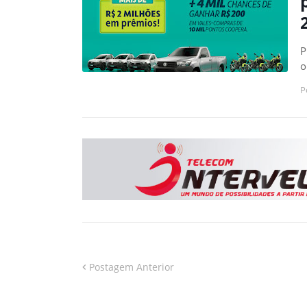
P
o
P
Postagem Anterior