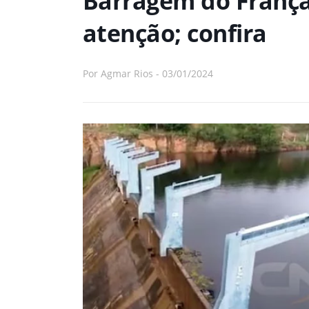
Barragem do França 
atenção; confira
Por
Agmar Rios
-
03/01/2024