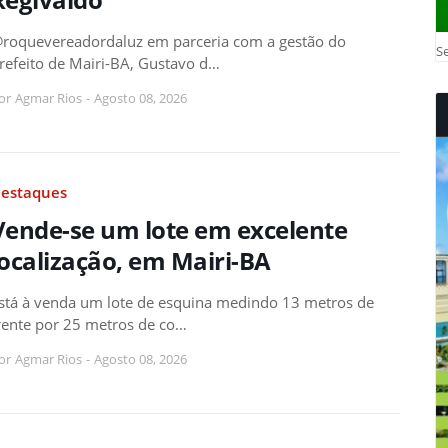
roquevereadordaluz em parceria com a gestão do
Se
refeito de Mairi-BA, Gustavo d…
or
Agmar Rios
-
Agosto 08, 2026
estaques
Vende-se um lote em excelente
localização, em Mairi-BA
stá à venda um lote de esquina medindo 13 metros de
rente por 25 metros de co…
or
Agmar Rios
-
Agosto 08, 2026