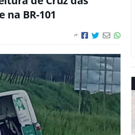
itura de Cruz das
e na BR-101