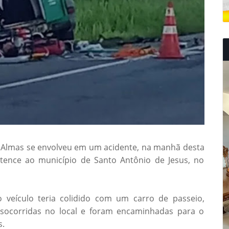
 Almas se envolveu em um acidente, na manhã desta
ertence ao município de Santo Antônio de Jesus, no
 veículo teria colidido com um carro de passeio,
 socorridas no local e foram encaminhadas para o
s.