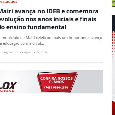
estaques
Mairi avança no IDEB e comemora
evolução nos anos iniciais e finais
do ensino fundamental
 município de Mairi celebrou mais um importante avanço
a educação com a divul…
or
Agmar Rios
-
Agosto 07, 2026