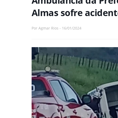
Ambulância da Prefe
Almas sofre acident
Por
Agmar Rios
-
16/01/2024