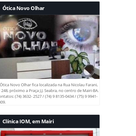
Ótica Novo Olhar
Ótica Novo Olhar fica localizada na Rua Nicolau Farani,
 248, próximo a Praça J.J. Seabra, no centro de Mairi-BA.
ntatos: (74) 3632- 2527 / (74) 9 8135-0434 / (75) 9 9941-
09.
Clínica IOM, em Mairi