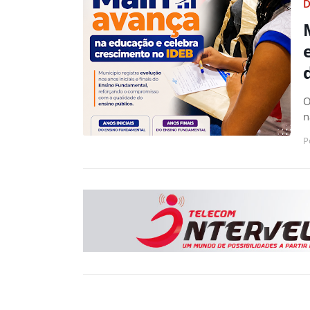
D
O
n
P