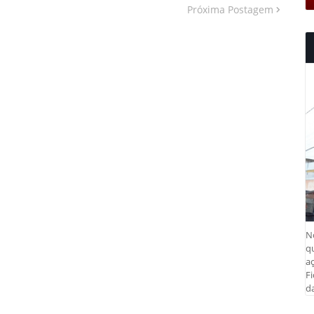
Próxima Postagem
N
q
aç
Fi
da