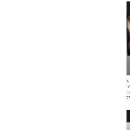
A 
nº
Co
78