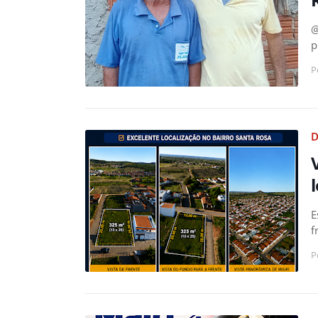
@
p
P
D
E
f
P