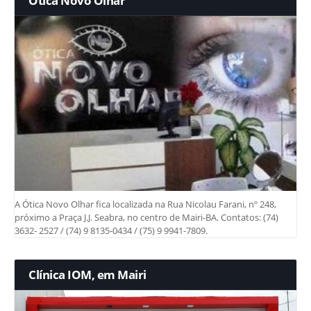
Ótica Novo Olhar
A Ótica Novo Olhar fica localizada na Rua Nicolau Farani, nº 248,
próximo a Praça J.J. Seabra, no centro de Mairi-BA. Contatos: (74)
3632- 2527 / (74) 9 8135-0434 / (75) 9 9941-7809.
Clínica IOM, em Mairi