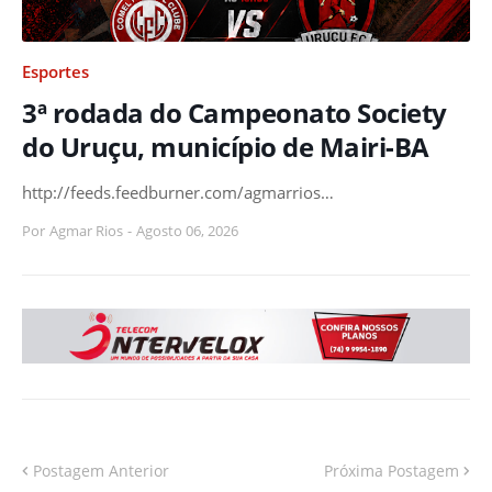
Esportes
3ª rodada do Campeonato Society
do Uruçu, município de Mairi-BA
http://feeds.feedburner.com/agmarrios…
Por
Agmar Rios
-
Agosto 06, 2026
Postagem Anterior
Próxima Postagem