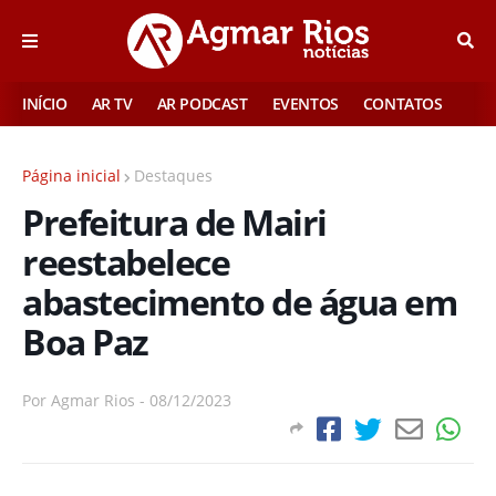
INÍCIO
AR TV
AR PODCAST
EVENTOS
CONTATOS
Página inicial
Destaques
Prefeitura de Mairi
reestabelece
abastecimento de água em
Boa Paz
Por
Agmar Rios
-
08/12/2023