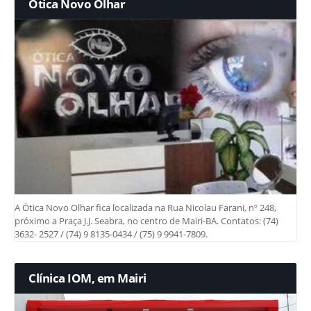
Ótica Novo Olhar
A Ótica Novo Olhar fica localizada na Rua Nicolau Farani, nº 248,
próximo a Praça J.J. Seabra, no centro de Mairi-BA. Contatos: (74)
3632- 2527 / (74) 9 8135-0434 / (75) 9 9941-7809.
Clínica IOM, em Mairi