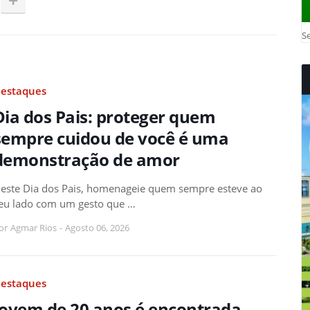
Se
estaques
Dia dos Pais: proteger quem
sempre cuidou de você é uma
demonstração de amor
este Dia dos Pais, homenageie quem sempre esteve ao
eu lado com um gesto que …
or
Agmar Rios
-
Agosto 06, 2026
estaques
Jovem de 20 anos é encontrada