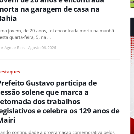
morta na garagem de casa na
Bahia
ma jovem, de 20 anos, foi encontrada morta na manhã
esta quarta-feira, 5, na …
or
Agmar Rios
-
Agosto 06, 2026
estaques
Prefeito Gustavo participa de
sessão solene que marca a
retomada dos trabalhos
legislativos e celebra os 129 anos de
Mairi
ando continuidade à programação comemorativa pelos