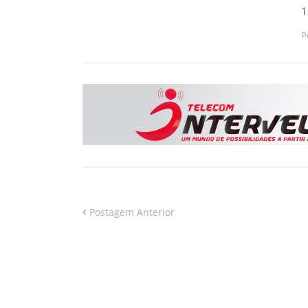
1
P
Postagem Anterior