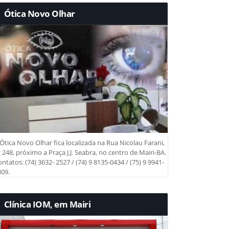
Ótica Novo Olhar
Ótica Novo Olhar fica localizada na Rua Nicolau Farani,
 248, próximo a Praça J.J. Seabra, no centro de Mairi-BA.
ntatos: (74) 3632- 2527 / (74) 9 8135-0434 / (75) 9 9941-
09.
Clínica IOM, em Mairi