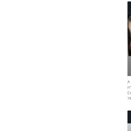
A 
nº
Co
78