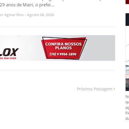
29 anos de Mairi, o prefei…
or
Agmar Rios
-
Agosto 06, 2026
Próxima Postagem
N
q
aç
Fi
da