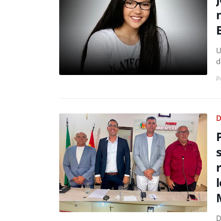
U
d
P
D
D