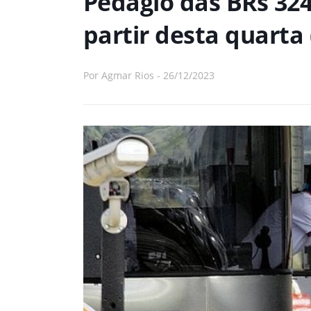
Pedágio das BRs 324 
partir desta quarta 
Por
Agmar Rios
-
26/12/2023