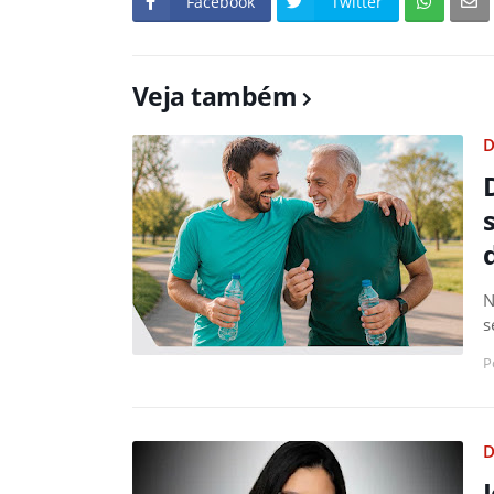
Facebook
Twitter
Veja também
D
N
s
P
D