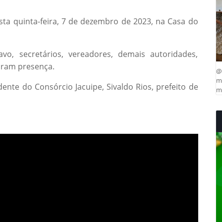
ta quinta-feira, 7 de dezembro de 2023, na Casa do
avo, secretários, vereadores, demais autoridades,
caram presença.
@
ma
nte do Consórcio Jacuipe, Sivaldo Rios, prefeito de
mu