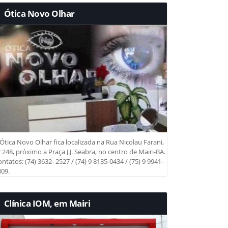
Ótica Novo Olhar
Ótica Novo Olhar fica localizada na Rua Nicolau Farani,
 248, próximo a Praça J.J. Seabra, no centro de Mairi-BA.
ntatos: (74) 3632- 2527 / (74) 9 8135-0434 / (75) 9 9941-
09.
Clínica IOM, em Mairi