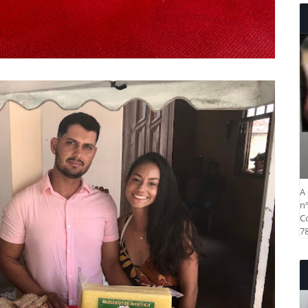
A 
nº
Co
78