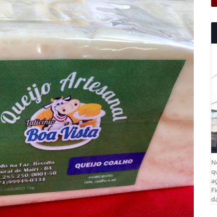
N
q
aç
Fi
da