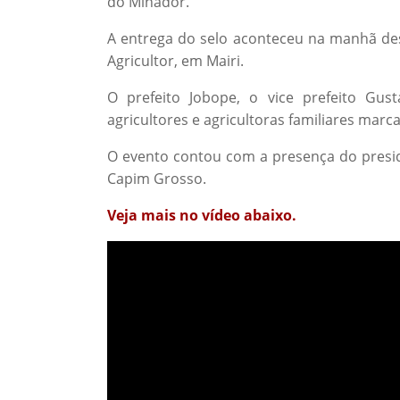
do Minador.
A entrega do selo aconteceu na manhã des
Agricultor, em Mairi.
O prefeito Jobope, o vice prefeito Gust
agricultores e agricultoras familiares mar
O evento contou com a presença do preside
Capim Grosso.
Veja mais no vídeo abaixo.