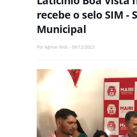
Laticínio Boa Vista
recebe o selo SIM - 
Municipal
Por
Agmar Rios
-
09/12/2023