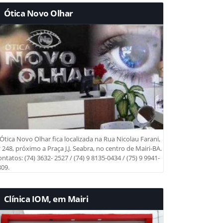
Ótica Novo Olhar
Ótica Novo Olhar fica localizada na Rua Nicolau Farani,
 248, próximo a Praça J.J. Seabra, no centro de Mairi-BA.
ntatos: (74) 3632- 2527 / (74) 9 8135-0434 / (75) 9 9941-
09.
Clínica IOM, em Mairi