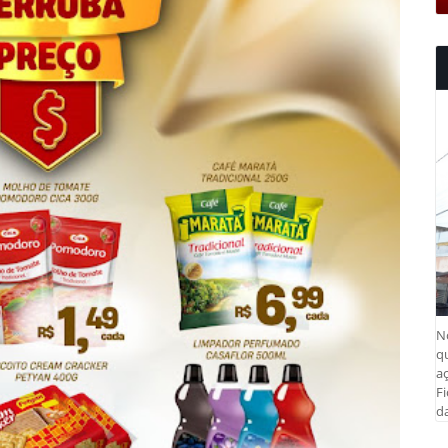
N
q
aç
Fi
da