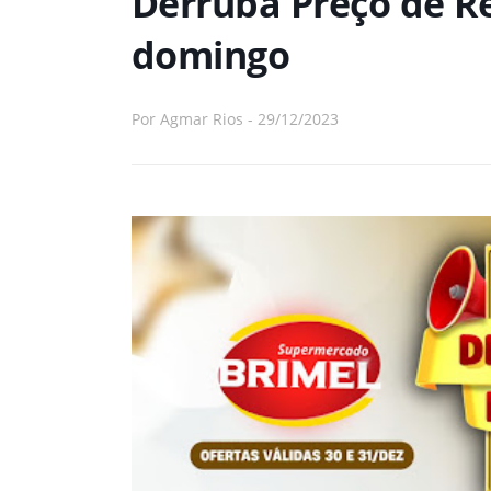
Derruba Preço de Ré
domingo
Por
Agmar Rios
-
29/12/2023