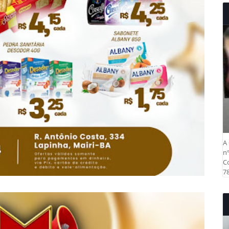
A 
nº
Co
78