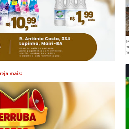
@
ma
mu
Veja mais: