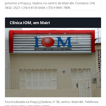
próximo a Praça J.J. Seabra, no centro de Mairi-BA. Contatos: (74)
3632- 2527 / (74) 9 8135-0434 / (75) 9 9941-7809.
Clínica IOM, em Mairi
Fica localizada na Praça J.J.Seabra, nº 58, centro, Mairi-BA. Telefones: