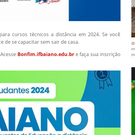
para cursos técnicos a distância em 2024. Se você
e de se capacitar sem sair de casa.
@
ma
 Acesse
Bonfim.ifbaiano.edu.br
e faça sua inscrição
mu