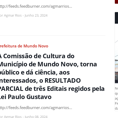
ttp://feeds.feedburner.com/agmarrios…
or
Agmar Rios
-
Junho 23, 2024
refeitura de Mundo Novo
A Comissão de Cultura do
Município de Mundo Novo, torna
público e dá ciência, aos
interessados, o RESULTADO
PARCIAL de três Editais regidos pela
N
q
Lei Paulo Gustavo
aç
Fi
ttp://feeds.feedburner.com/agmarrios…
da
or
Agmar Rios
-
Junho 08, 2024