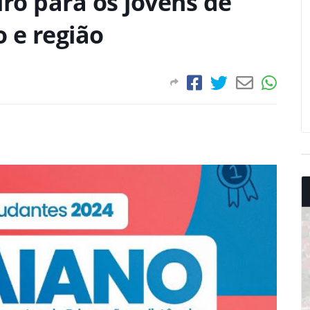
ro para os jovens de
 e região