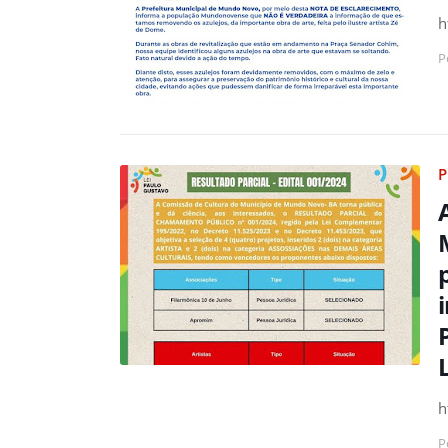
h
P
P
h
P