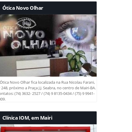
Ótica Novo Olhar
Ótica Novo Olhar fica localizada na Rua Nicolau Farani,
 248, próximo a Praça J.J. Seabra, no centro de Mairi-BA.
ntatos: (74) 3632- 2527 / (74) 9 8135-0434 / (75) 9 9941-
09.
Clínica IOM, em Mairi