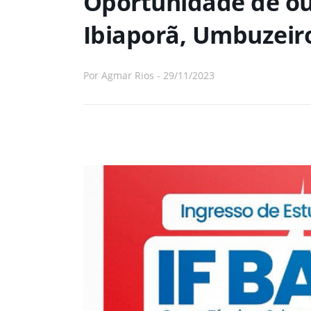
Oportunidade de ou
Ibiaporã, Umbuzeiro
Por
Agmar Rios
-
29/11/2023