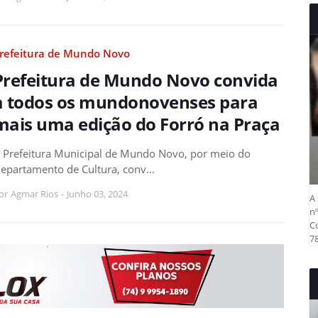
refeitura de Mundo Novo
Prefeitura de Mundo Novo convida
a todos os mundonovenses para
mais uma edição do Forró na Praça
 Prefeitura Municipal de Mundo Novo, por meio do
epartamento de Cultura, conv…
or
Agmar Rios
-
Junho 03, 2024
A 
nº
Co
78