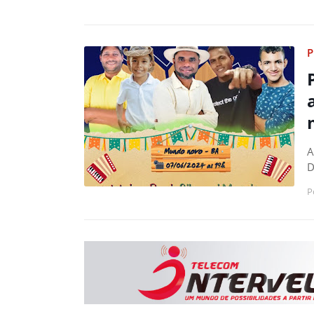
P
A
D
P