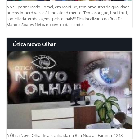
No Supermercado Comel, em Mairi-BA, tem produtos de qualidade,
preços imperdíveis e ótimo atendimento. Tem açougue, hortifruti,
confeitaria, embalagens, pets e mais!!! Fica localizado na Rua Dr.
Manoel Soares Neto, no centro da cidade.
Ótica Novo Olhar
A Ótica Novo Olhar fica localizada na Rua Nicolau Farani, nº 248,