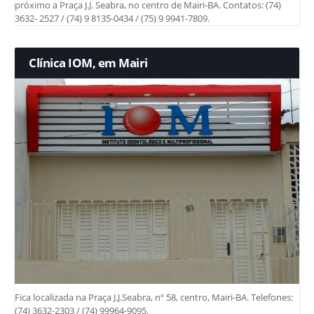
próximo a Praça J.J. Seabra, no centro de Mairi-BA. Contatos: (74)
3632- 2527 / (74) 9 8135-0434 / (75) 9 9941-7809.
Clínica IOM, em Mairi
Fica localizada na Praça J.J.Seabra, nº 58, centro, Mairi-BA. Telefones:
(74) 3632-2303 / (74) 99964-9095.