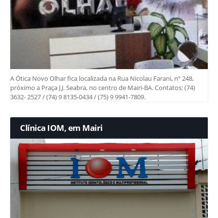
A Ótica Novo Olhar fica localizada na Rua Nicolau Farani, nº 248,
próximo a Praça J.J. Seabra, no centro de Mairi-BA. Contatos: (74)
3632- 2527 / (74) 9 8135-0434 / (75) 9 9941-7809.
Clínica IOM, em Mairi