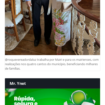
@roquevereadordaluz trabalha por Mairi e para os mairienses, com
realizações nos quatro cantos do município, beneficiando milhares
de famílias.
Mr. Ynet