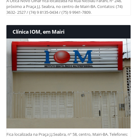
A Ótica Novo Olhar fica localizada na Rua Nicolau Farani, nº 248,
próximo a Praça J.J. Seabra, no centro de Mairi-BA. Contatos: (74)
3632- 2527 / (74) 9 8135-0434 / (75) 9 9941-7809.
Clínica IOM, em Mairi
Fica localizada na Praça J.J.Seabra, nº 58, centro, Mairi-BA. Telefones: