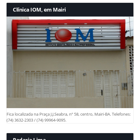
Clínica IOM, em Mairi
Fica localizada na Praça J.J.Seabra, nº 58, centro, Mairi-BA. Telefones:
(74) 3632-2303 / (74) 99964-9095.
Padaria Lima