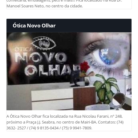
confeitaria, embalagens, pets e mais!!! Fica localizado na Rua Dr.
Manoel Soares Neto, no centro da cidade.
Ótica Novo Olhar
A Ótica Novo Olhar fica localizada na Rua Nicolau Farani, nº 248,
próximo a Praça J.J. Seabra, no centro de Mairi-BA. Contatos: (74)
3632- 2527 / (74) 9 8135-0434 / (75) 9 9941-7809.