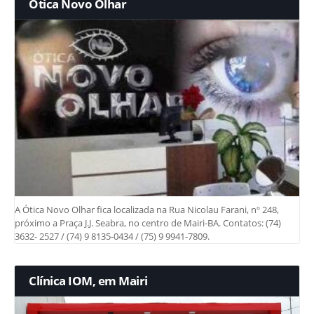
Ótica Novo Olhar
A Ótica Novo Olhar fica localizada na Rua Nicolau Farani, nº 248,
próximo a Praça J.J. Seabra, no centro de Mairi-BA. Contatos: (74)
3632- 2527 / (74) 9 8135-0434 / (75) 9 9941-7809.
Clínica IOM, em Mairi