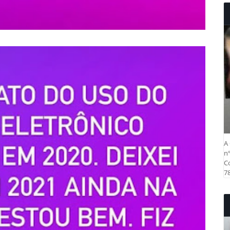
A 
nº
Co
78