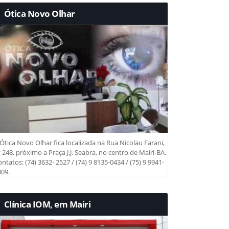
Ótica Novo Olhar
Ótica Novo Olhar fica localizada na Rua Nicolau Farani,
 248, próximo a Praça J.J. Seabra, no centro de Mairi-BA.
ntatos: (74) 3632- 2527 / (74) 9 8135-0434 / (75) 9 9941-
09.
Clínica IOM, em Mairi