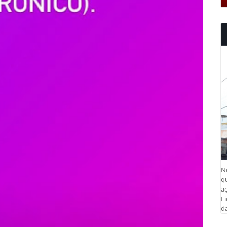
N
q
aç
Fi
da