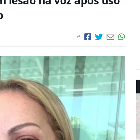
m lesão na voz após uso
o