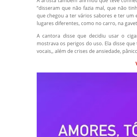
A artista também afirmou que teve conhec
“disseram que não fazia mal, que não tinha
que chegou a ter vários sabores e ter um
lugares diferentes, como no carro, na gavet
A cantora disse que decidiu usar o cig
mostrava os perigos do uso. Ela disse que
vocais,, além de crises de ansiedade, pânic