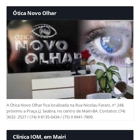
Ótica Novo Olhar
A Ótica Novo Olhar fica localizada na Rua Nicolau Farani, nº 248,
próximo a Praça J.J. Seabra, no centro de Mairi-BA. Contatos: (74)
3632- 2527 / (74) 9 8135-0434 / (75) 9 9941-7809.
Clínica IOM, em Mairi