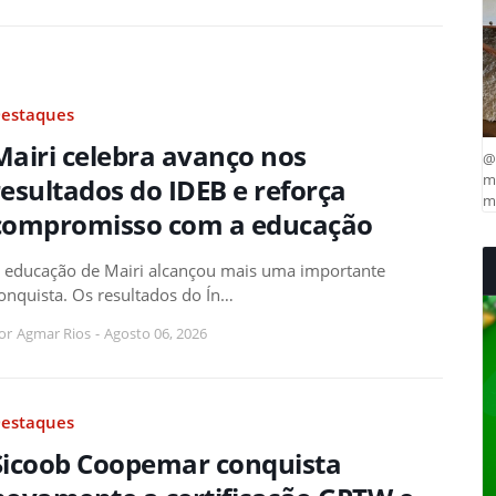
estaques
Mairi celebra avanço nos
@
ma
resultados do IDEB e reforça
mu
compromisso com a educação
 educação de Mairi alcançou mais uma importante
onquista. Os resultados do Ín…
or
Agmar Rios
-
Agosto 06, 2026
estaques
Sicoob Coopemar conquista