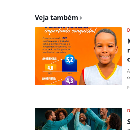
Veja também
D
A
c
P
D