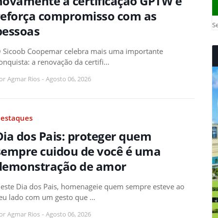
novamente a certificação GPTW e
reforça compromisso com as
Se
pessoas
 Sicoob Coopemar celebra mais uma importante
onquista: a renovação da certifi…
or
Agmar Rios
-
Agosto 06, 2026
estaques
Dia dos Pais: proteger quem
sempre cuidou de você é uma
demonstração de amor
este Dia dos Pais, homenageie quem sempre esteve ao
eu lado com um gesto que …
or
Agmar Rios
-
Agosto 06, 2026