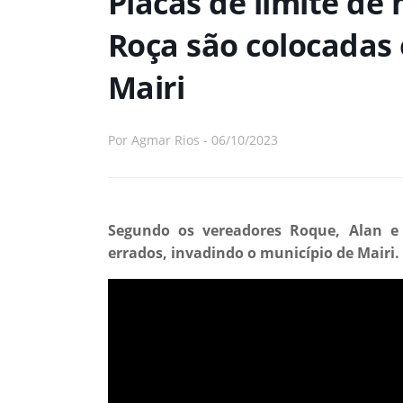
Placas de limite de
Roça são colocadas 
Mairi
Por
Agmar Rios
-
06/10/2023
Segundo os vereadores Roque, Alan e 
errados, invadindo o município de Mairi.