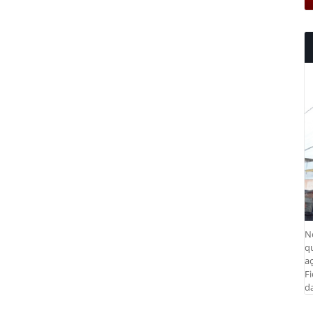
N
q
aç
Fi
da