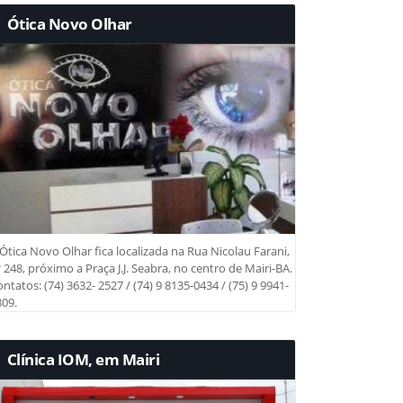
Ótica Novo Olhar
Ótica Novo Olhar fica localizada na Rua Nicolau Farani,
 248, próximo a Praça J.J. Seabra, no centro de Mairi-BA.
ntatos: (74) 3632- 2527 / (74) 9 8135-0434 / (75) 9 9941-
09.
Clínica IOM, em Mairi