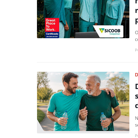
O
c
P
D
N
s
P