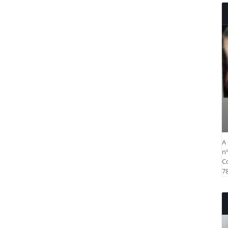
A 
nº
Co
78