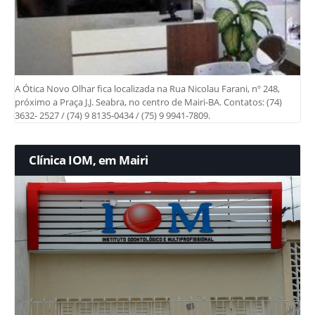
A Ótica Novo Olhar fica localizada na Rua Nicolau Farani, nº 248,
próximo a Praça J.J. Seabra, no centro de Mairi-BA. Contatos: (74)
3632- 2527 / (74) 9 8135-0434 / (75) 9 9941-7809.
Clínica IOM, em Mairi