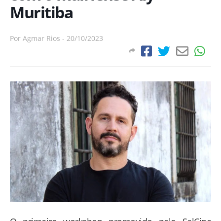
Muritiba
Por
Agmar Rios
-
20/10/2023