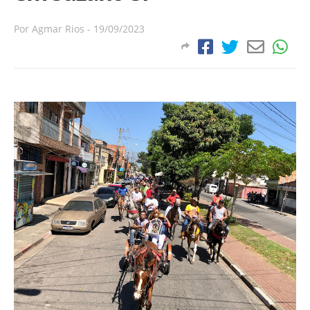
Por
Agmar Rios
-
19/09/2023