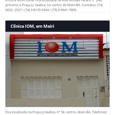
próximo a Praça J.J. Seabra, no centro de Mairi-BA. Contatos: (74)
3632- 2527 / (74) 9 8135-0434 / (75) 9 9941-7809.
Clínica IOM, em Mairi
Fica localizada na Praça J.J.Seabra, nº 58, centro, Mairi-BA. Telefones: