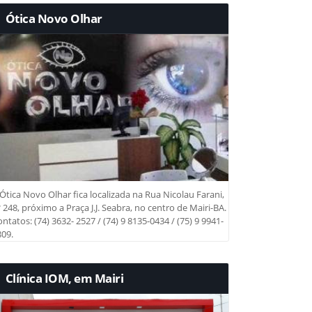
Ótica Novo Olhar
Ótica Novo Olhar fica localizada na Rua Nicolau Farani,
 248, próximo a Praça J.J. Seabra, no centro de Mairi-BA.
ntatos: (74) 3632- 2527 / (74) 9 8135-0434 / (75) 9 9941-
09.
Clínica IOM, em Mairi