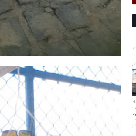
N
q
aç
Fi
da