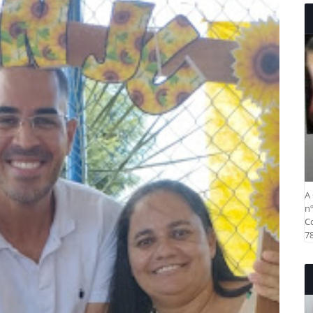
A 
nº
Co
78