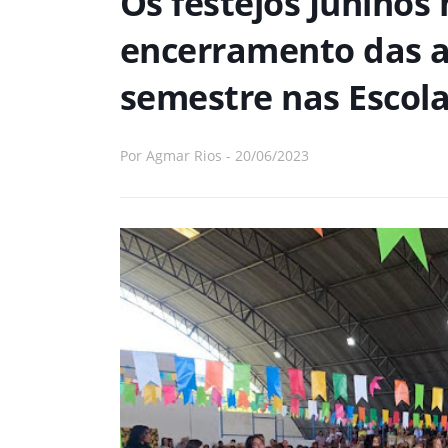
Os festejos Junino
encerramento das a
semestre nas Escola
Por
Agmar Rios
-
20/06/2023