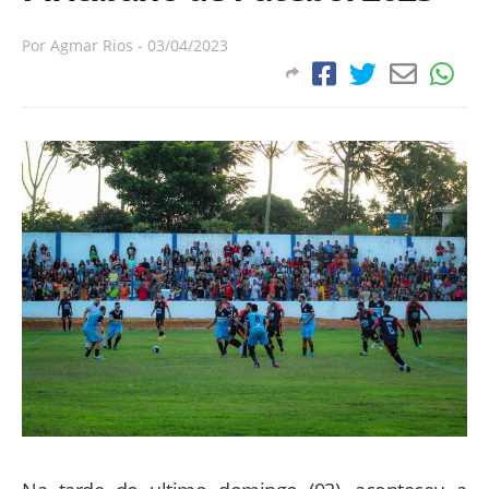
Por
Agmar Rios
-
03/04/2023