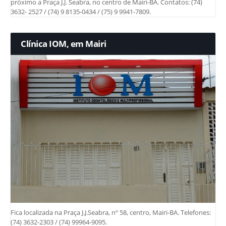
próximo a Praça J.J. Seabra, no centro de Mairi-BA. Contatos: (74)
3632- 2527 / (74) 9 8135-0434 / (75) 9 9941-7809.
Clínica IOM, em Mairi
Fica localizada na Praça J.J.Seabra, nº 58, centro, Mairi-BA. Telefones:
(74) 3632-2303 / (74) 99964-9095.