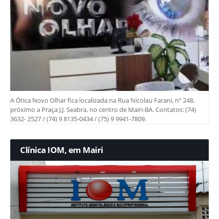
A Ótica Novo Olhar fica localizada na Rua Nicolau Farani, nº 248,
próximo a Praça J.J. Seabra, no centro de Mairi-BA. Contatos: (74)
3632- 2527 / (74) 9 8135-0434 / (75) 9 9941-7809.
Clínica IOM, em Mairi