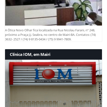
A Ótica Novo Olhar fica localizada na Rua Nicolau Farani, nº 248,
próximo a Praça J.J. Seabra, no centro de Mairi-BA. Contatos: (74)
3632- 2527 / (74) 9 8135-0434 / (75) 9 9941-7809.
Clínica IOM, em Mairi