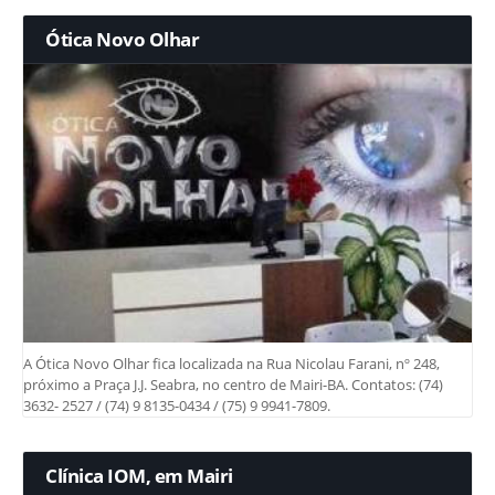
Ótica Novo Olhar
A Ótica Novo Olhar fica localizada na Rua Nicolau Farani, nº 248,
próximo a Praça J.J. Seabra, no centro de Mairi-BA. Contatos: (74)
3632- 2527 / (74) 9 8135-0434 / (75) 9 9941-7809.
Clínica IOM, em Mairi