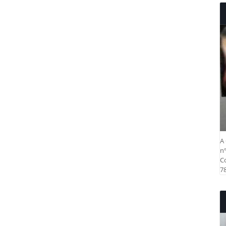
A 
nº
Co
78