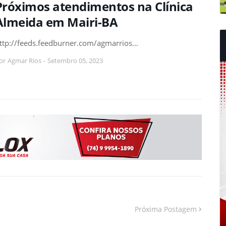
Próximos atendimentos na Clínica
Almeida em Mairi-BA
ttp://feeds.feedburner.com/agmarrios…
or
Agmar Rios
-
Setembro 05, 2023
Próxima Postagem