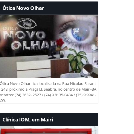
Ótica Novo Olhar
Ótica Novo Olhar fica localizada na Rua Nicolau Farani,
 248, próximo a Praça J.J. Seabra, no centro de Mairi-BA.
ntatos: (74) 3632- 2527 / (74) 9 8135-0434 / (75) 9 9941-
09.
Clínica IOM, em Mairi