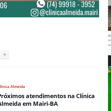
@
ma
mu
línica Almeida
Próximos atendimentos na Clínica
Almeida em Mairi-BA