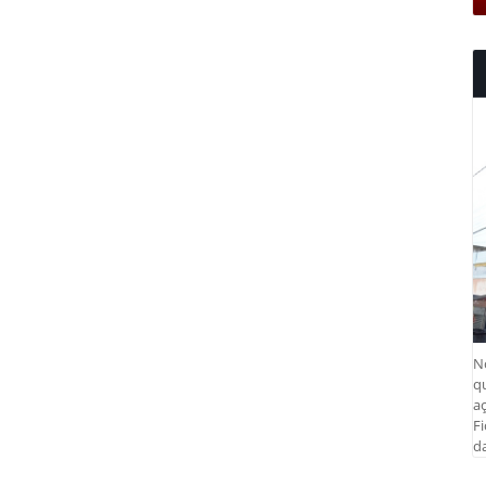
N
q
aç
Fi
da