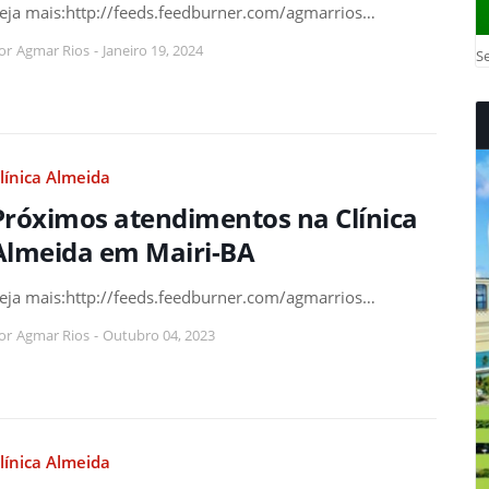
eja mais:http://feeds.feedburner.com/agmarrios…
or
Agmar Rios
-
Janeiro 19, 2024
Se
línica Almeida
Próximos atendimentos na Clínica
Almeida em Mairi-BA
eja mais:http://feeds.feedburner.com/agmarrios…
or
Agmar Rios
-
Outubro 04, 2023
línica Almeida