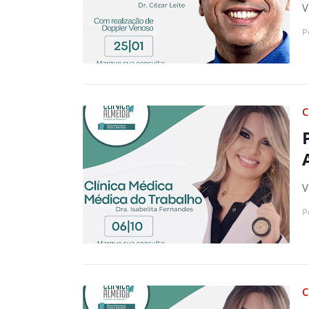
V
P
C
V
P
C