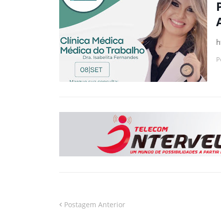
h
P
Postagem Anterior