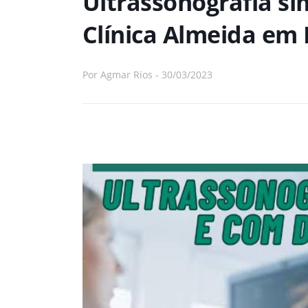
Ultrassonografia si
Clínica Almeida em 
Por
Agmar Rios
-
30/03/2023