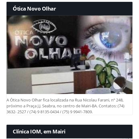
Ótica Novo Olhar
A Ótica Novo Olhar fica localizada na Rua Nicolau Farani, nº 248,
próximo a Praça J.J. Seabra, no centro de Mairi-BA. Contatos: (74)
3632- 2527 / (74) 9 8135-0434 / (75) 9 9941-7809.
Clínica IOM, em Mairi