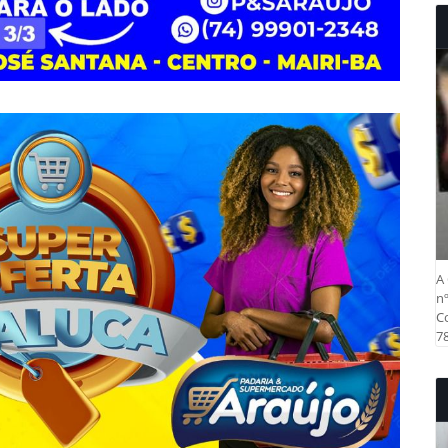
A 
nº
Co
78