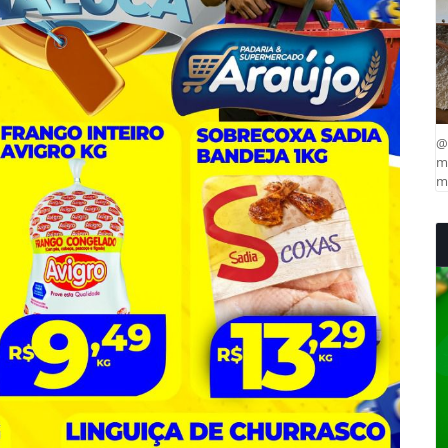
@
ma
mu