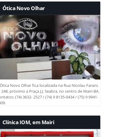
Ótica Novo Olhar
Ótica Novo Olhar fica localizada na Rua Nicolau Farani,
 248, próximo a Praça J.J. Seabra, no centro de Mairi-BA.
ntatos: (74) 3632- 2527 / (74) 9 8135-0434 / (75) 9 9941-
09.
Clínica IOM, em Mairi