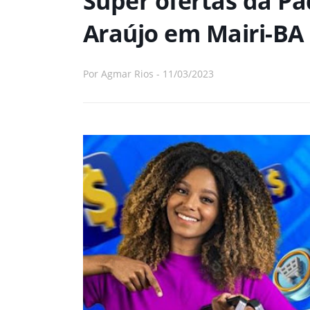
Super ofertas da P
Araújo em Mairi-BA
Por
Agmar Rios
-
11/03/2023