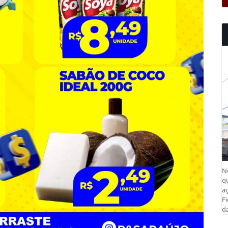
N
q
aç
Fi
da