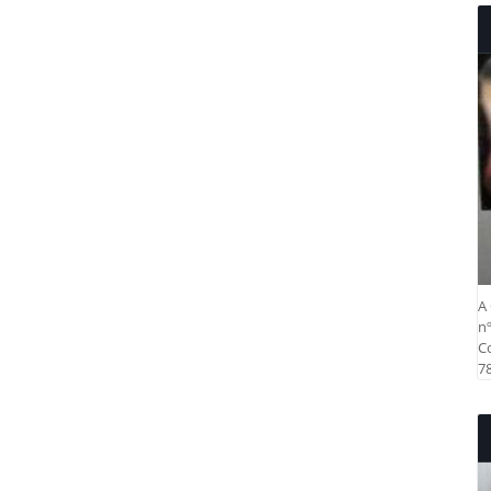
A 
nº
Co
78