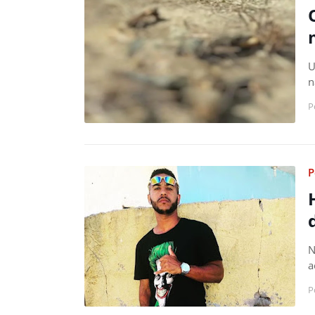
U
n
P
P
N
a
P