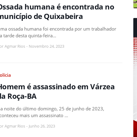
Ossada humana é encontrada no
município de Quixabeira
ma ossada humana foi encontrada por um trabalhador
a tarde desta quinta-feira…
or
Agmar Rios
-
Novembro 24, 2023
olícia
Homem é assassinado em Várzea
da Roça-BA
a noite do último domingo, 25 de junho de 2023,
conteceu mais um assassinato …
or
Agmar Rios
-
Junho 26, 2023