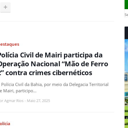
Se
estaques
Polícia Civil de Mairi participa da
Operação Nacional “Mão de Ferro
2” contra crimes cibernéticos
 Polícia Civil da Bahia, por meio da Delegacia Territorial
e Mairi, participo…
or
Agmar Rios
-
Maio 27, 2025
olícia