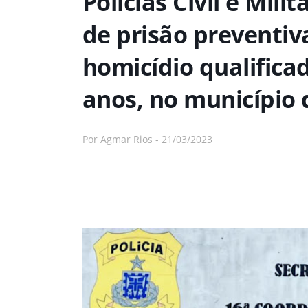
Polícias Civil e Mi
de prisão preventiv
homicídio qualifica
anos, no município 
Por
Agmar Rios
-
21/03/2023