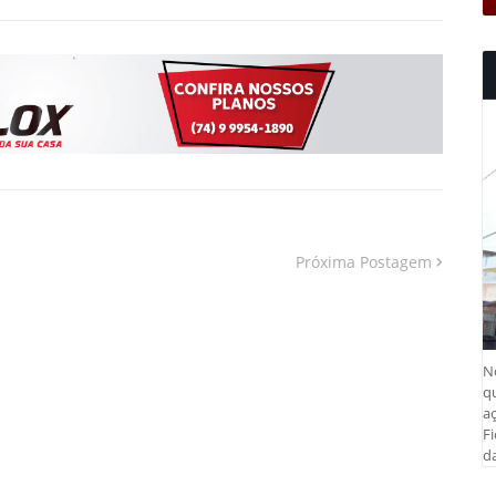
Próxima Postagem
N
q
aç
Fi
da