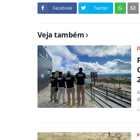
Facebook
Twitter
Veja também
D
A
d
P
P