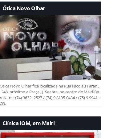
Ótica Novo Olhar
Ótica Novo Olhar fica localizada na Rua Nicolau Farani,
 248, próximo a Praça J.J. Seabra, no centro de Mairi-BA.
ntatos: (74) 3632- 2527 / (74) 9 8135-0434 / (75) 9 9941-
09.
Clínica IOM, em Mairi