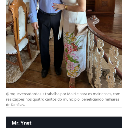
@roquevereadordaluz trabalha por Mairi e para os mairienses, com
realizações nos quatro cantos do município, beneficiando milhares
de famílias.
Mr. Ynet