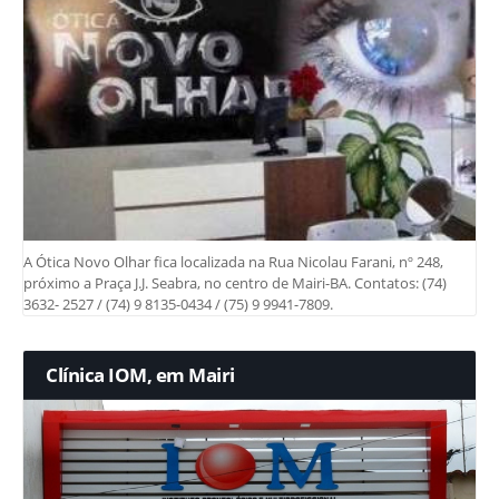
A Ótica Novo Olhar fica localizada na Rua Nicolau Farani, nº 248,
próximo a Praça J.J. Seabra, no centro de Mairi-BA. Contatos: (74)
3632- 2527 / (74) 9 8135-0434 / (75) 9 9941-7809.
Clínica IOM, em Mairi