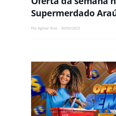
Oferta da semana n
Supermerdado Araú
Por
Agmar Rios
-
30/03/2023