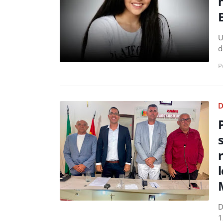
U
d
P
D
D
1