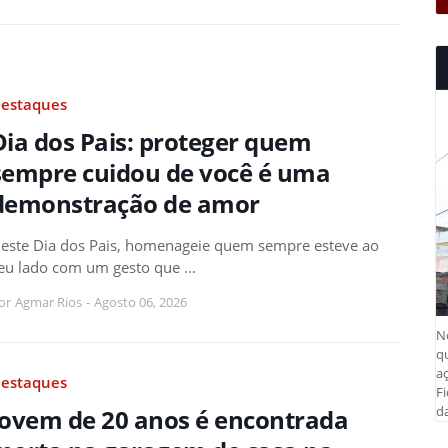
estaques
Dia dos Pais: proteger quem
sempre cuidou de você é uma
demonstração de amor
este Dia dos Pais, homenageie quem sempre esteve ao
eu lado com um gesto que …
or
Agmar Rios
-
Agosto 06, 2026
N
q
aç
estaques
Fi
da
Jovem de 20 anos é encontrada