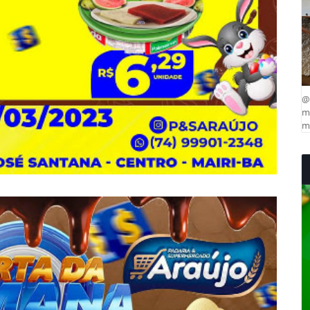
@
ma
mu