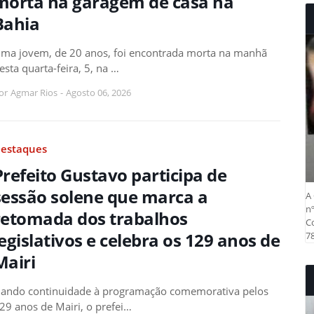
morta na garagem de casa na
Bahia
ma jovem, de 20 anos, foi encontrada morta na manhã
esta quarta-feira, 5, na …
or
Agmar Rios
-
Agosto 06, 2026
estaques
Prefeito Gustavo participa de
sessão solene que marca a
A 
nº
retomada dos trabalhos
Co
legislativos e celebra os 129 anos de
78
Mairi
ando continuidade à programação comemorativa pelos
29 anos de Mairi, o prefei…