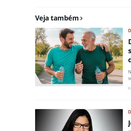
Veja também
D
N
s
P
D