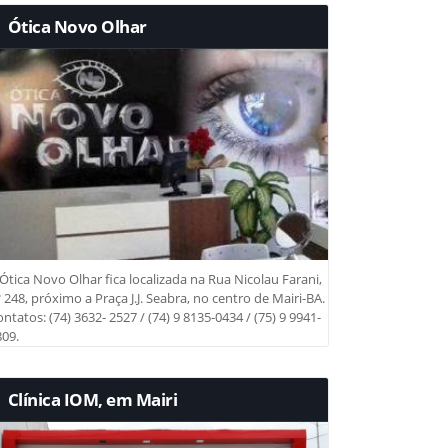
Ótica Novo Olhar
Ótica Novo Olhar fica localizada na Rua Nicolau Farani,
 248, próximo a Praça J.J. Seabra, no centro de Mairi-BA.
ntatos: (74) 3632- 2527 / (74) 9 8135-0434 / (75) 9 9941-
09.
Clínica IOM, em Mairi