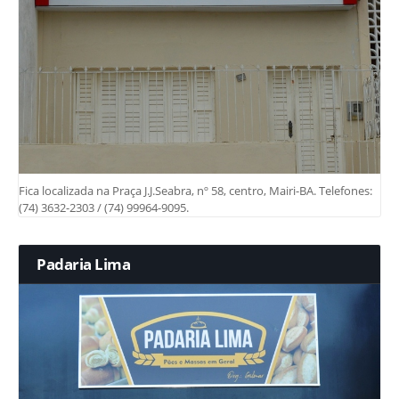
Fica localizada na Praça J.J.Seabra, nº 58, centro, Mairi-BA. Telefones:
(74) 3632-2303 / (74) 99964-9095.
Padaria Lima