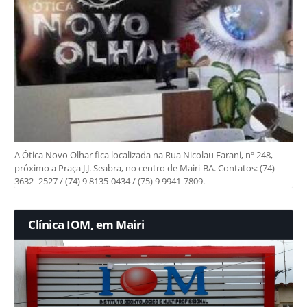
A Ótica Novo Olhar fica localizada na Rua Nicolau Farani, nº 248,
próximo a Praça J.J. Seabra, no centro de Mairi-BA. Contatos: (74)
3632- 2527 / (74) 9 8135-0434 / (75) 9 9941-7809.
Clínica IOM, em Mairi