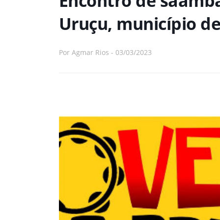
Encontro de saamba
Uruçu, município de
Por
Agmar Rios
-
03/03/2023