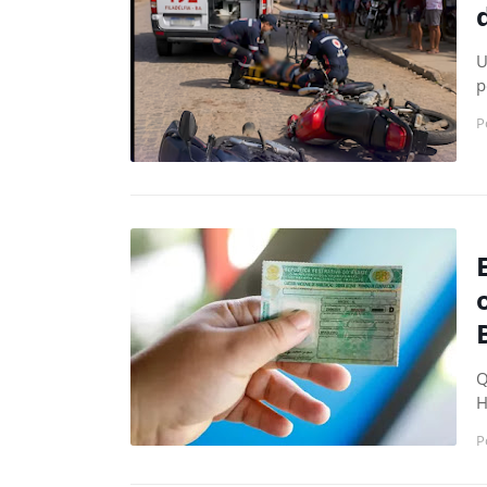
U
p
P
Q
H
P