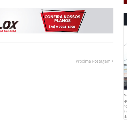
Próxima Postagem
N
q
aç
Fi
da