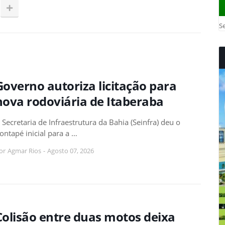
Se
Governo autoriza licitação para
nova rodoviária de Itaberaba
 Secretaria de Infraestrutura da Bahia (Seinfra) deu o
ontapé inicial para a …
or
Agmar Rios
-
Agosto 07, 2026
Colisão entre duas motos deixa