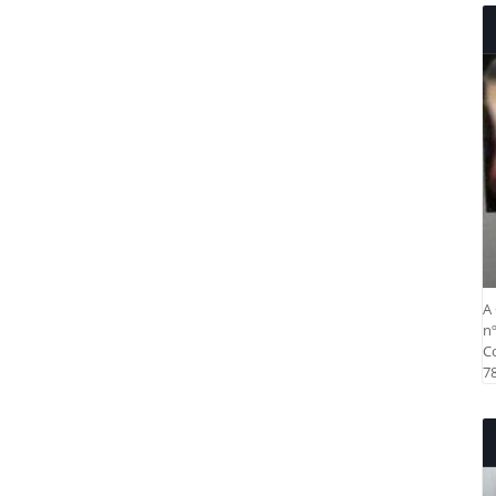
A 
nº
Co
78