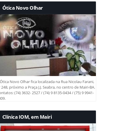
Ótica Novo Olhar
Ótica Novo Olhar fica localizada na Rua Nicolau Farani,
 248, próximo a Praça J.J. Seabra, no centro de Mairi-BA.
ntatos: (74) 3632- 2527 / (74) 9 8135-0434 / (75) 9 9941-
09.
Clínica IOM, em Mairi