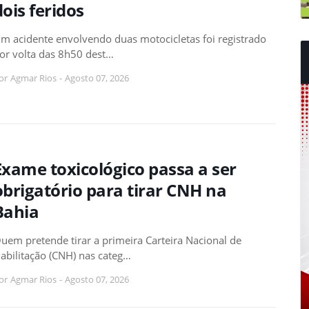
dois feridos
m acidente envolvendo duas motocicletas foi registrado
or volta das 8h50 dest…
or
Agmar Rios
-
Agosto 07, 2026
Exame toxicológico passa a ser
obrigatório para tirar CNH na
Bahia
uem pretende tirar a primeira Carteira Nacional de
abilitação (CNH) nas categ…
or
Agmar Rios
-
Agosto 07, 2026