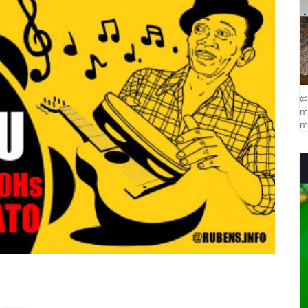
@
ma
mu