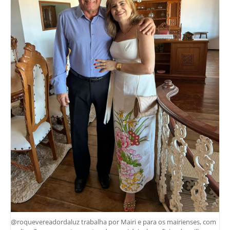
@roquevereadordaluz trabalha por Mairi e para os mairienses, com