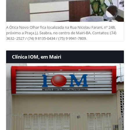
A Ótica Novo Olhar fica localizada na Rua Nicolau Farani, nº 248,
próximo a Praça J.J. Seabra, no centro de Mairi-BA. Contatos: (74)
3632- 2527 / (74) 9 8135-0434 / (75) 9 9941-7809.
Clínica IOM, em Mairi