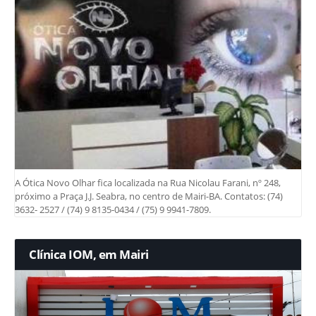
A Ótica Novo Olhar fica localizada na Rua Nicolau Farani, nº 248,
próximo a Praça J.J. Seabra, no centro de Mairi-BA. Contatos: (74)
3632- 2527 / (74) 9 8135-0434 / (75) 9 9941-7809.
Clínica IOM, em Mairi