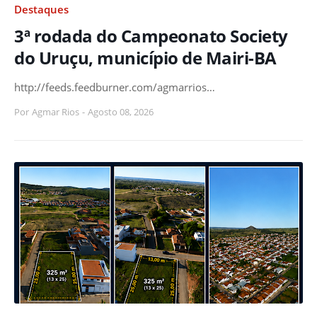
Destaques
3ª rodada do Campeonato Society
do Uruçu, município de Mairi-BA
http://feeds.feedburner.com/agmarrios…
Por
Agmar Rios
-
Agosto 08, 2026