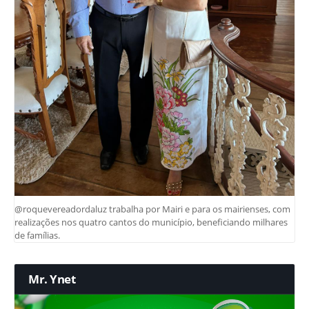
@roquevereadordaluz trabalha por Mairi e para os mairienses, com
realizações nos quatro cantos do município, beneficiando milhares
de famílias.
Mr. Ynet