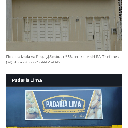
Fica localizada na Praça J.J.Seabra, nº 58, centro, Mairi-BA. Telefones:
(74) 3632-2303 / (74) 99964-9095.
Padaria Lima