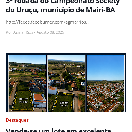
3ª rodada do Campeonato Society
do Uruçu, município de Mairi-BA
http://feeds.feedburner.com/agmarrios…
Por
Agmar Rios
-
Agosto 08, 2026
Destaques
Vende-se um lote em excelente