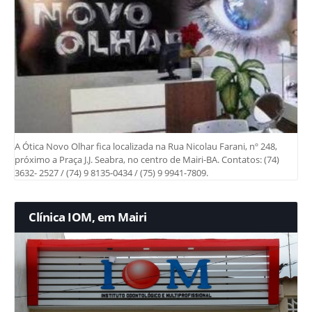
A Ótica Novo Olhar fica localizada na Rua Nicolau Farani, nº 248,
próximo a Praça J.J. Seabra, no centro de Mairi-BA. Contatos: (74)
3632- 2527 / (74) 9 8135-0434 / (75) 9 9941-7809.
Clínica IOM, em Mairi