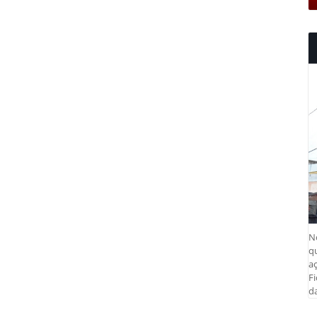
N
q
aç
Fi
da