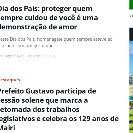
Dia dos Pais: proteger quem
Se
sempre cuidou de você é uma
demonstração de amor
este Dia dos Pais, homenageie quem sempre esteve ao
eu lado com um gesto que …
or
Agmar Rios
-
Agosto 06, 2026
estaques
Prefeito Gustavo participa de
sessão solene que marca a
retomada dos trabalhos
legislativos e celebra os 129 anos de
Mairi