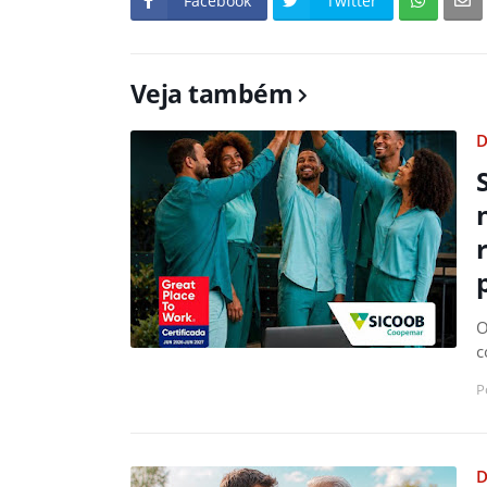
Facebook
Twitter
Veja também
D
O
c
P
D