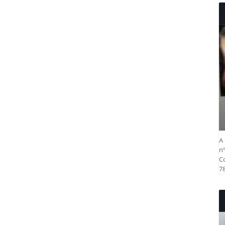
A 
nº
Co
78