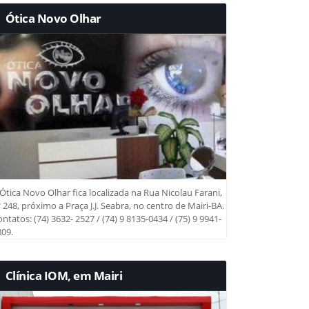
Ótica Novo Olhar
Ótica Novo Olhar fica localizada na Rua Nicolau Farani,
 248, próximo a Praça J.J. Seabra, no centro de Mairi-BA.
ntatos: (74) 3632- 2527 / (74) 9 8135-0434 / (75) 9 9941-
09.
Clínica IOM, em Mairi