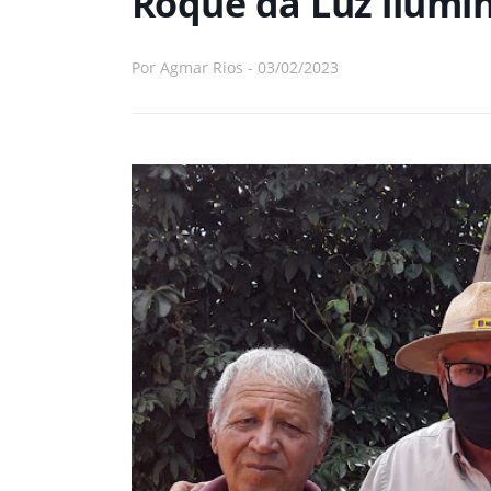
Roque da Luz ilumin
Por
Agmar Rios
-
03/02/2023