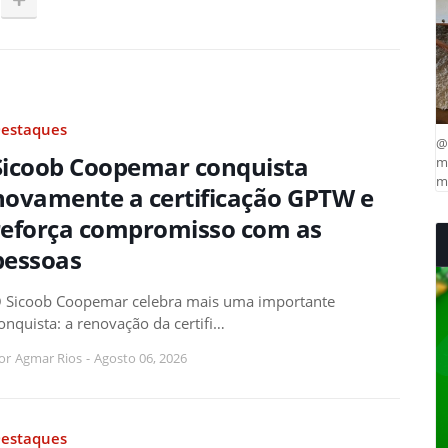
estaques
@
Sicoob Coopemar conquista
ma
mu
novamente a certificação GPTW e
reforça compromisso com as
pessoas
 Sicoob Coopemar celebra mais uma importante
onquista: a renovação da certifi…
or
Agmar Rios
-
Agosto 06, 2026
estaques