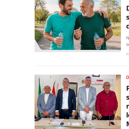
N
s
P
D