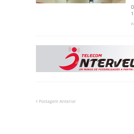
D
1
P
Postagem Anterior