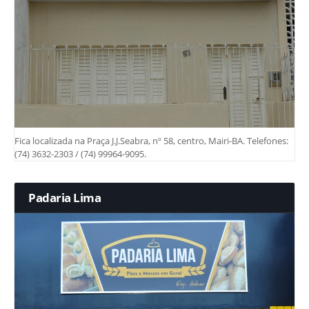
Fica localizada na Praça J.J.Seabra, nº 58, centro, Mairi-BA. Telefones:
(74) 3632-2303 / (74) 99964-9095.
Padaria Lima