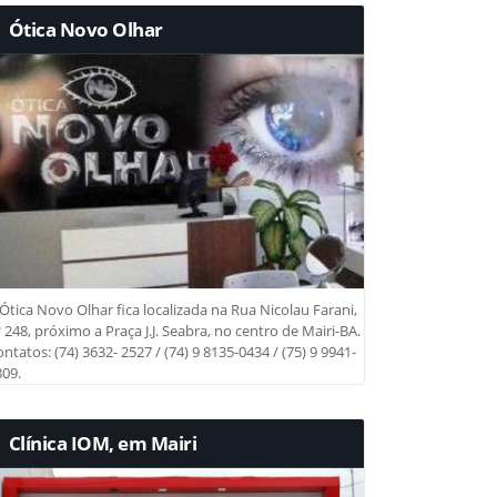
Ótica Novo Olhar
Ótica Novo Olhar fica localizada na Rua Nicolau Farani,
 248, próximo a Praça J.J. Seabra, no centro de Mairi-BA.
ntatos: (74) 3632- 2527 / (74) 9 8135-0434 / (75) 9 9941-
09.
Clínica IOM, em Mairi