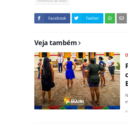
Prefeitura de Mairi
Facebook
Twitter
Veja também
D
N
e
P