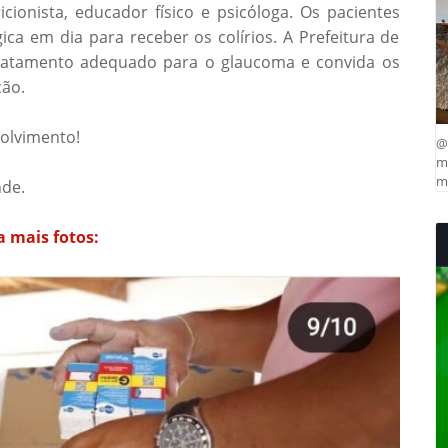
icionista, educador físico e psicóloga. Os pacientes
ica em dia para receber os colírios. A Prefeitura de
tratamento adequado para o glaucoma e convida os
ção.
olvimento!
@
ma
mu
nde.
a mais fotos: