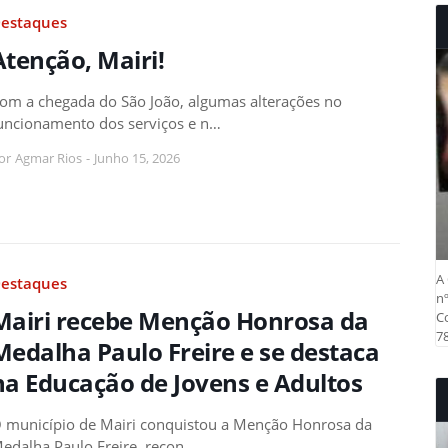
estaques
Atenção, Mairi!
om a chegada do São João, algumas alterações no
uncionamento dos serviços e n…
or
Agmar Rios
-
Junho 15, 2026
A 
estaques
nº
Mairi recebe Menção Honrosa da
Co
78
Medalha Paulo Freire e se destaca
na Educação de Jovens e Adultos
 município de Mairi conquistou a Menção Honrosa da
edalha Paulo Freire, recon…