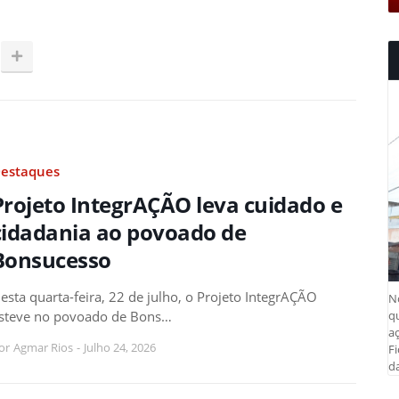
estaques
Projeto IntegrAÇÃO leva cuidado e
cidadania ao povoado de
Bonsucesso
esta quarta-feira, 22 de julho, o Projeto IntegrAÇÃO
N
q
steve no povoado de Bons…
aç
or
Agmar Rios
-
Julho 24, 2026
Fi
da