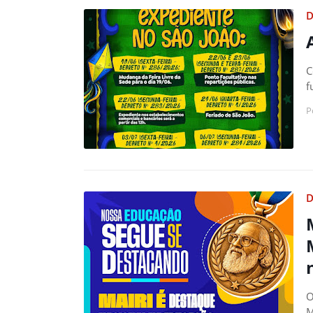
D
C
f
P
D
O
M