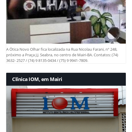
A Ótica Novo Olhar fica localizada na Rua Nicolau Farani, nº 248,
próximo a Praça J.J. Seabra, no centro de Mairi-BA. Contatos: (74)
3632- 2527 / (74) 9 8135-0434 / (75) 9 9941-7809.
Clínica IOM, em Mairi